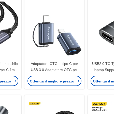
io maschile
Adaptatore OTG di tipo C per
USB2.0 TO Ty
Type-C 1m
USB 3.0 Adaptatore OTG per
laptop Suppo
 di tipo C
trasferimento dati a 5 Gbps
rapida Trasmi
 prezzo
Ottenga il migliore prezzo
Ottenga il m
di