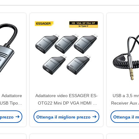
Adattatore
Adattatore video ESSAGER ES-
USB a 3,5 mm
 USB Tipo C
OTG22 Mini DP VGA HDMI a
Receiver Aux
4K@30Hz
USB Tipo C 8K 4K 1080P 60Hz
Kit Blu
 prezzo
Ottenga il migliore prezzo
Ottenga il m
30Hz
Tras