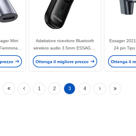
ager Mini
Adattatore ricevitore Bluetooth
Essager 2021
 Femmina a
wireless audio 3.5mm ESSAGER
24 pin Tip
n Ricarica
ES-BT14
Adapter Sup
 prezzo
Ottenga il migliore prezzo
Ottenga il m
one Dati
Charge USB 
dati OTG
1
2
3
4