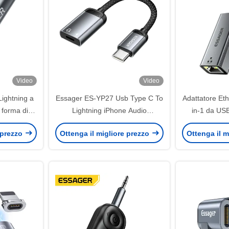
Video
Video
Lightning a
Essager ES-YP27 Usb Type C To
Adattatore Et
forma di L
Lightning iPhone Audio
in-1 da US
oid
Converter Charger Adapter
10
 prezzo
Ottenga il migliore prezzo
Ottenga il m
Cable