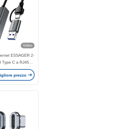
Video
hernet ESSAGER 2-
B Type C a RJ45
00Mbps
igliore prezzo