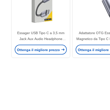
Essager USB Tipo C a 3,5 mm
Adattatore OTG Ess
Jack Aux Audio Headphone
Magnetico da Tipo C
Adapter
Micro USB Tipo C co
Ottenga il migliore prezzo
Ottenga il migliore
Rapida e Trasmissi