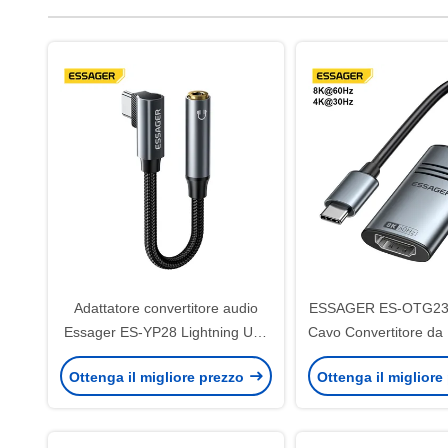
Adattatore convertitore audio
ESSAGER ES-OTG23 
Essager ES-YP28 Lightning Usb
Cavo Convertitore da
Type C a 3,5 mm
a HDMI 8K@60Hz 
Ottenga il migliore prezzo
Ottenga il migliore