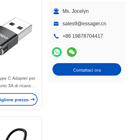
Ms. Jocelyn
sales9@essager.cn
+86 19878704417
Contattaci ora
pe C Adapter per
rto 3A di ricarica
ssione dati Adapter
igliore prezzo
 tipo C