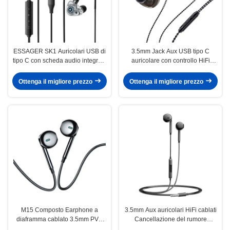
ESSAGER SK1 Auricolari USB di
3.5mm Jack Aux USB tipo C
tipo C con scheda audio integrata
auricolare con controllo HiFi
con diaframma di grafene da 10
touch
mm e cancellazione del rumore
Ottenga il migliore prezzo
Ottenga il migliore prezzo
per audio di alta qualità
M15 Composto Earphone a
3.5mm Aux auricolari HiFi cablati
diaframma cablato 3.5mm PVC
Cancellazione del rumore
Mini Earphone Headset
impermeabile con MIC