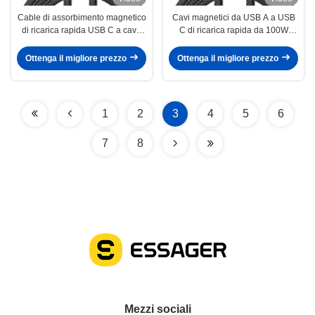
Cable di assorbimento magnetico
Cavi magnetici da USB A a USB
di ricarica rapida USB C a cavo
C di ricarica rapida da 100W
USB C 60W 100W Serie ES-X56
Serie ES-X56
Ottenga il migliore prezzo
Ottenga il migliore prezzo
1
2
3
4
5
6
7
8
Mezzi sociali