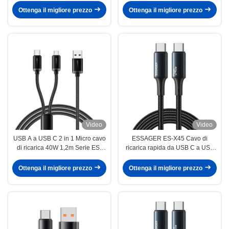
Ottenga il migliore prezzo
Ottenga il migliore prezzo
Video
Video
USB A a USB C 2 in 1 Micro cavo
ESSAGER ES-X45 Cavo di
di ricarica 40W 1,2m Serie ES-
ricarica rapida da USB C a USB
X60
C da 240 W PD3.1 1m 2m
intrecciato
Ottenga il migliore prezzo
Ottenga il migliore prezzo