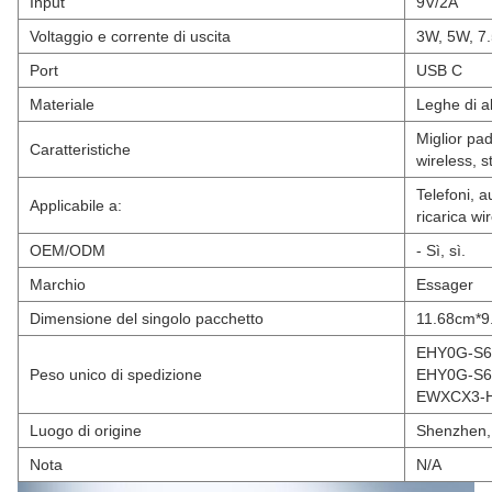
Input
9V/2A
Voltaggio e corrente di uscita
3W, 5W, 7
Port
USB C
Materiale
Leghe di a
Miglior pad
Caratteristiche
wireless, s
Telefoni, a
Applicabile a:
ricarica wi
OEM/ODM
- Sì, sì.
Marchio
Essager
Dimensione del singolo pacchetto
11.68cm*9
EHY0G-S6A
Peso unico di spedizione
EHY0G-S6B
EWXCX3-H
Luogo di origine
Shenzhen,
Nota
N/A