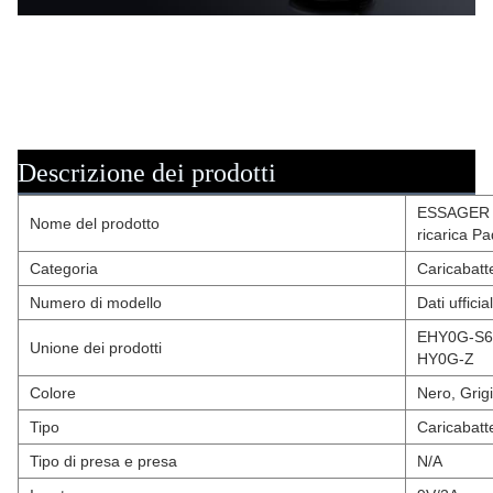
Descrizione dei prodotti
ESSAGER O
Nome del prodotto
ricarica Pa
Categoria
Caricabatte
Numero di modello
Dati ufficial
EHY0G-S6
Unione dei prodotti
HY0G-Z
Colore
Nero, Grig
Tipo
Caricabatte
Tipo di presa e presa
N/A