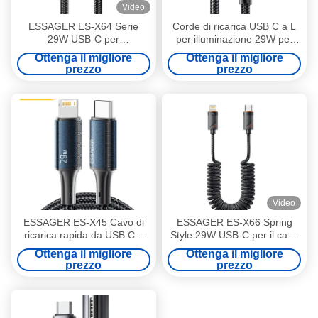
Video
ESSAGER ES-X64 Serie
Corde di ricarica USB C a L
29W USB-C per
per illuminazione 29W per
l'illuminazione
IOS / auricolare
Ottenga il migliore
Ottenga il migliore
prezzo
prezzo
Video
ESSAGER ES-X45 Cavo di
ESSAGER ES-X66 Spring
ricarica rapida da USB C a
Style 29W USB-C per il cavo
Lightning per iPhone Pd 29W
di ricarica dell'illuminazione
Ottenga il migliore
Ottenga il migliore
prezzo
prezzo