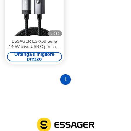
Video
ESSAGER ES-X69 Serie
140W cavo USB C per cavo
di ricarica magnetica
Ottenga il migliore
MacBook
prezzo
1