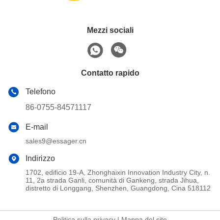
Mezzi sociali
Contatto rapido
Telefono
86-0755-84571117
E-mail
sales9@essager.cn
Indirizzo
1702, edificio 19-A, Zhonghaixin Innovation Industry City, n.
11, 2a strada Ganli, comunità di Gankeng, strada Jihua,
distretto di Longgang, Shenzhen, Guangdong, Cina 518112
Politica sulla privacy
|
Mappa del sito