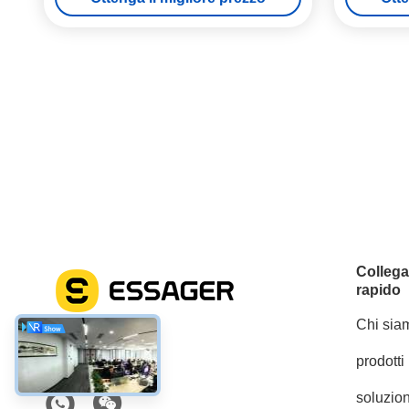
Colleg
rapido
Chi sia
prodotti
Mezzi sociali
soluzion