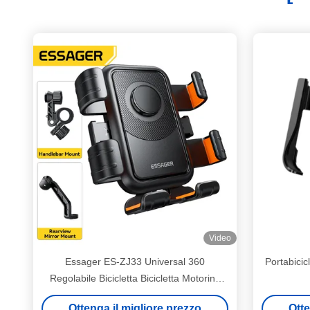
Video
Essager ES-ZJ33 Universal 360
Portabicicl
Regolabile Bicicletta Bicicletta Motorino
Portatelefono Con Maniglia E Retrovisore
Ottenga il migliore prezzo
Otte