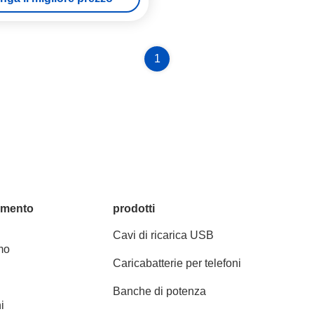
1
amento
prodotti
Cavi di ricarica USB
mo
Caricabatterie per telefoni
Banche di potenza
i