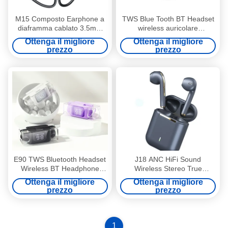
M15 Composto Earphone a
TWS Blue Tooth BT Headset
diaframma cablato 3.5mm
wireless auricolare
PVC Mini Earphone Headset
trasparente 35mAh 300mAh
Ottenga il migliore
Ottenga il migliore
Per ip Android
prezzo
prezzo
E90 TWS Bluetooth Headset
J18 ANC HiFi Sound
Wireless BT Headphone
Wireless Stereo True
Earphone Per dispositivi di
Wireless Headset Auricolari
Ottenga il migliore
Ottenga il migliore
riproduzione Android Ap
J18 Auricolari senza mani
prezzo
prezzo
1